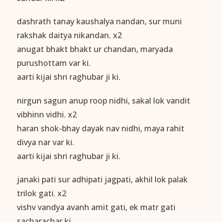
dashrath tanay kaushalya nandan, sur muni
rakshak daitya nikandan. x2
anugat bhakt bhakt ur chandan, maryada
purushottam var ki.
aarti kijai shri raghubar ji ki.
nirgun sagun anup roop nidhi, sakal lok vandit
vibhinn vidhi. x2
haran shok-bhay dayak nav nidhi, maya rahit
divya nar var ki.
aarti kijai shri raghubar ji ki.
janaki pati sur adhipati jagpati, akhil lok palak
trilok gati. x2
vishv vandya avanh amit gati, ek matr gati
sacharachar ki.