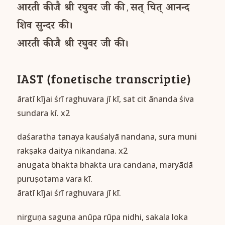
आरती
कीजै
श्री
रघुवर
जी
की
सत्
चित्
आनन्द
,
शिव
सुन्दर
की।
आरती
कीजै
श्री
रघुवर
जी
की।
IAST (fonetische transcriptie)
āratī kījai śrī raghuvara jī kī, sat cit ānanda śiva
sundara kī. x2
daśaratha tanaya kauśalyā nandana, sura muni
rakṣaka daitya nikandana. x2
anugata bhakta bhakta ura candana, maryādā
puruṣotama vara kī.
āratī kījai śrī raghuvara jī kī.
nirguṇa saguṇa anūpa rūpa nidhi, sakala loka