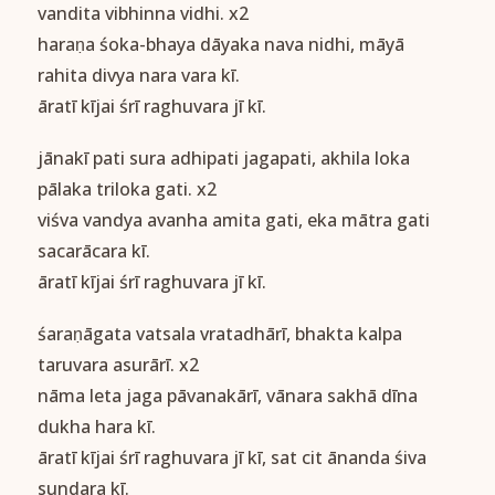
vandita vibhinna vidhi. x2
haraṇa śoka-bhaya dāyaka nava nidhi, māyā
rahita divya nara vara kī.
āratī kījai śrī raghuvara jī kī.
jānakī pati sura adhipati jagapati, akhila loka
pālaka triloka gati. x2
viśva vandya avanha amita gati, eka mātra gati
sacarācara kī.
āratī kījai śrī raghuvara jī kī.
śaraṇāgata vatsala vratadhārī, bhakta kalpa
taruvara asurārī. x2
nāma leta jaga pāvanakārī, vānara sakhā dīna
dukha hara kī.
āratī kījai śrī raghuvara jī kī, sat cit ānanda śiva
sundara kī.