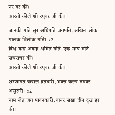
नर
वर
की।
आरती
कीजै
श्री
रघुवर
जी
की।
जानकी
पति
सुर
अधिपति
जगपति
अखिल
लोक
,
पालक
त्रिलोक
गति।
x2
विश्व
वन्द्य
अवन्ह
अमित
गति
एक
मात्र
गति
,
सचराचर
की।
आरती
कीजै
श्री
रघुवर
जी
की।
शरणागत
वत्सल
व्रतधारी
भक्त
कल्प
तरुवर
,
असुरारी।
x2
नाम
लेत
जग
पावनकारी
वानर
सखा
दीन
दुख
हर
,
की।