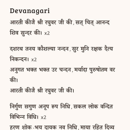
Devanagari
आरती
कीजै
श्री
रघुवर
जी
की
सत्
चित्
आनन्द
,
शिव
सुन्दर
की।
x2
दशरथ
तनय
कौशल्या
नन्दन
सुर
मुनि
रक्षक
दैत्य
,
निकन्दन।
x2
अनुगत
भक्त
भक्त
उर
चन्दन
मर्यादा
पुरुषोतम
वर
,
की।
आरती
कीजै
श्री
रघुवर
जी
की।
निर्गुण
सगुण
अनूप
रूप
निधि
सकल
लोक
वन्दित
,
विभिन्न
विधि।
x2
हरण
शोक
भय
दायक
नव
निधि
माया
रहित
दिव्य
-
,