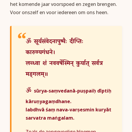
het komende jaar voorspoed en zegen brengen.
Voor onszelf en voor iedereen om ons heen.
ॐ
सूर्यसंवेदनापुष्पैः
दीप्तिः
कारुण्यगंधने।
लब्ध्वा
शं
नववर्षेस्मिन्
कुर्यात्
सर्वत्र
मङ्गलम्॥
ॐ
sūrya-saṃvedanā-puṣpaiḥ dīptiḥ
kāruṇyagaṃdhane.
labdhvā śaṃ nava-varṣesmin kuryāt
sarvatra maṅgalam.
Zoals de zongevoelige bloemen