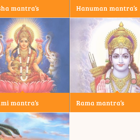
ha mantra’s
Hanuman mantra’s
mi mantra’s
Rama mantra’s