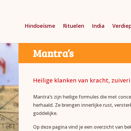
Hindoeïsme
Rituelen
India
Verdie
Mantra’s
Heilige klanken van kracht, zuive
Mantra’s zijn heilige formules die met conc
herhaald. Ze brengen innerlijke rust, verste
goddelijke.
Op deze pagina vind je een overzicht van bek