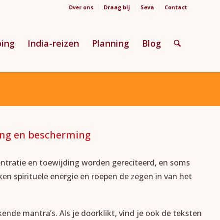
Over ons
Draag bij
Seva
Contact
ping
India-reizen
Planning
Blog
ring en bescherming
entratie en toewijding worden gereciteerd, en soms
rken spirituele energie en roepen de zegen in van het
ende mantra’s. Als je doorklikt, vind je ook de teksten