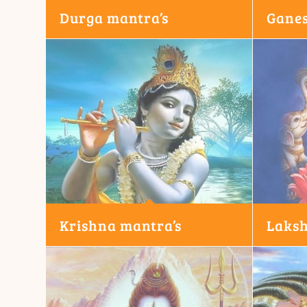
Durga mantra’s
Ganes
Krishna mantra’s
Laksh