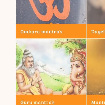
Omkara mantra’s
Dagel
Guru mantra’s
Mantr