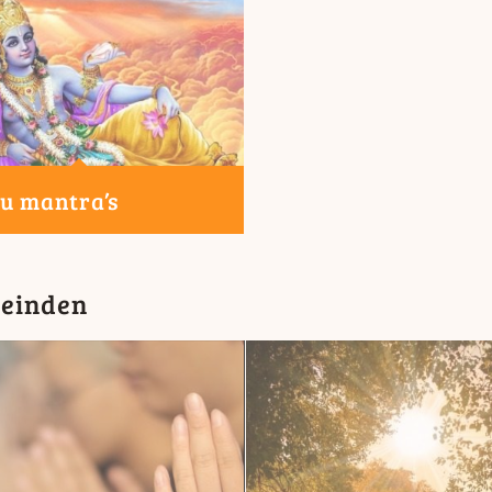
u mantra’s
leinden