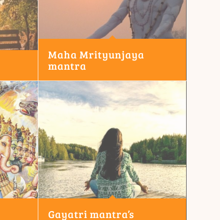
Maha Mrityunjaya
mantra
Gayatri mantra’s