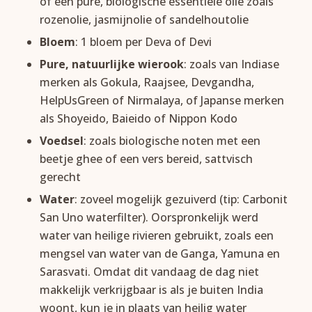
of een pure, biologische essentiële olie zoals
rozenolie, jasmijnolie of sandelhoutolie
Bloem
: 1 bloem per Deva of Devi
Pure, natuurlijke wierook
: zoals van Indiase
merken als Gokula, Raajsee, Devgandha,
HelpUsGreen of Nirmalaya, of Japanse merken
als Shoyeido, Baieido of Nippon Kodo
Voedsel
: zoals biologische noten met een
beetje ghee of een vers bereid, sattvisch
gerecht
Water
: zoveel mogelijk gezuiverd (tip: Carbonit
San Uno waterfilter). Oorspronkelijk werd
water van heilige rivieren gebruikt, zoals een
mengsel van water van de Ganga, Yamuna en
Sarasvati. Omdat dit vandaag de dag niet
makkelijk verkrijgbaar is als je buiten India
woont, kun je in plaats van heilig water