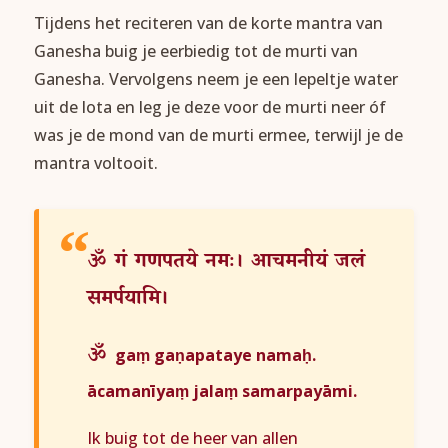
Tijdens het reciteren van de korte mantra van
Ganesha buig je eerbiedig tot de murti van
Ganesha. Vervolgens neem je een lepeltje water
uit de lota en leg je deze voor de murti neer óf
was je de mond van de murti ermee, terwijl je de
mantra voltooit.
ॐ
गं
गणपतये
नमः।
आचमनीयं
जलं
समर्पयामि।
ॐ
gaṃ gaṇapataye namaḥ.
ācamanīyaṃ jalaṃ samarpayāmi.
Ik buig tot de heer van allen