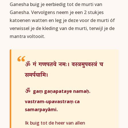
Ganesha buig je eerbiedig tot de murti van
Ganesha. Vervolgens neem je een 2 stukjes
katoenen watten en leg je deze voor de murti óf
verwissel je de kleding van de murti, terwijl je de
mantra voltooit.
ॐ
गं
गणपतये
नमः।
वस्त्रमुपवस्त्रं
च
समर्पयामि।
ॐ
gaṃ gaṇapataye namaḥ.
vastram-upavastraṃ ca
samarpayāmi.
Ik buig tot de heer van allen