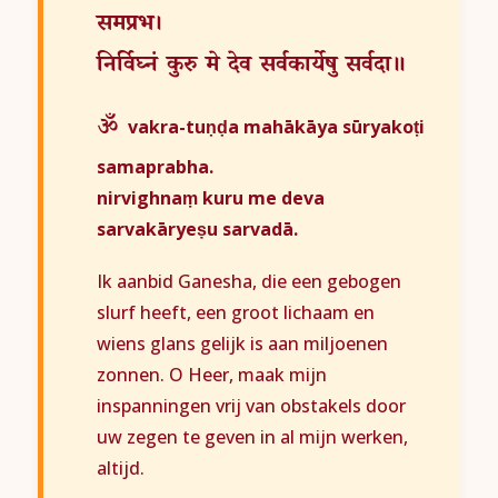
समप्रभ।
निर्विघ्नं
कुरु
मे
देव
सर्वकार्येषु
सर्वदा॥
ॐ
vakra-tuṇḍa mahākāya sūryakoṭi
samaprabha.
nirvighnaṃ kuru me deva
sarvakāryeṣu sarvadā.
Ik aanbid Ganesha, die een gebogen
slurf heeft, een groot lichaam en
wiens glans gelijk is aan miljoenen
zonnen. O Heer, maak mijn
inspanningen vrij van obstakels door
uw zegen te geven in al mijn werken,
altijd.