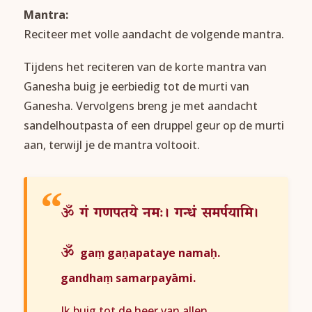
Mantra:
Reciteer met volle aandacht de volgende mantra.
Tijdens het reciteren van de korte mantra van
Ganesha buig je eerbiedig tot de murti van
Ganesha. Vervolgens breng je met aandacht
sandelhoutpasta of een druppel geur op de murti
aan, terwijl je de mantra voltooit.
ॐ
गं
गणपतये
नमः।
गन्धं
समर्पयामि।
ॐ
gaṃ gaṇapataye namaḥ.
gandhaṃ samarpayāmi.
Ik buig tot de heer van allen