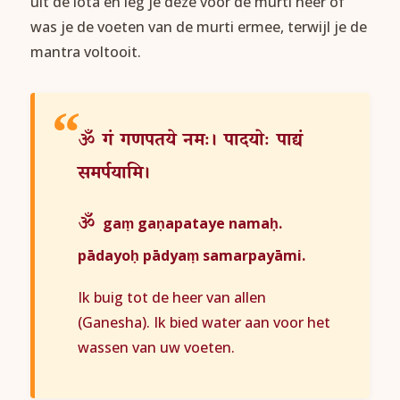
uit de lota en leg je deze voor de murti neer óf
was je de voeten van de murti ermee, terwijl je de
mantra voltooit.
ॐ
गं
गणपतये
नमः।
पादयोः
पाद्यं
समर्पयामि।
ॐ
gaṃ gaṇapataye namaḥ.
pādayoḥ pādyaṃ samarpayāmi.
Ik buig tot de heer van allen
(Ganesha). Ik bied water aan voor het
wassen van uw voeten.