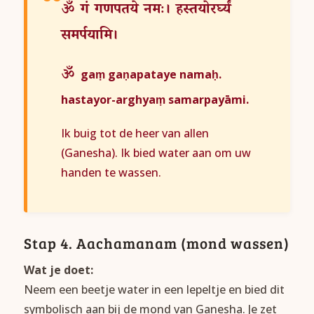
ॐ
गं
गणपतये
नमः।
हस्तयोरर्घ्यं
समर्पयामि।
ॐ
gaṃ gaṇapataye namaḥ.
hastayor-arghyaṃ samarpayāmi.
Ik buig tot de heer van allen
(Ganesha). Ik bied water aan om uw
handen te wassen.
Stap 4. Aachamanam (mond wassen)
Wat je doet:
Neem een beetje water in een lepeltje en bied dit
symbolisch aan bij de mond van Ganesha. Je zet