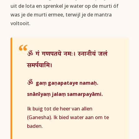
uit de lota en sprenkel je water op de murti óf
was je de murti ermee, terwijl je de mantra
voltooit.
ॐ
गं
गणपतये
नमः।
स्नानीयं
जलं
समर्पयामि।
ॐ
gaṃ gaṇapataye namaḥ.
snānīyaṃ jalaṃ samarpayāmi.
Ik buig tot de heer van allen
(Ganesha). Ik bied water aan om te
baden.