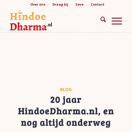
Over ons
Draag bij
Seva
Contact
BLOG
20 jaar
HindoeDharma.nl, en
nog altijd onderweg