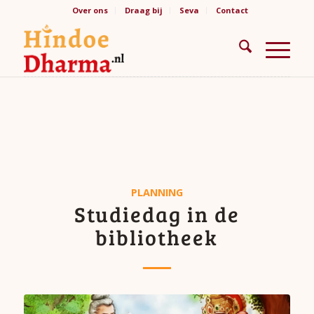
Over ons
Draag bij
Seva
Contact
PLANNING
Studiedag in de
bibliotheek