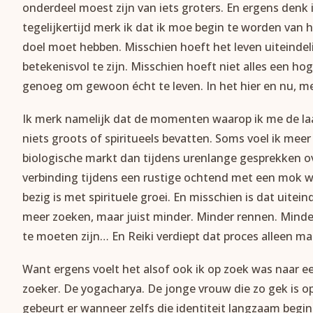
onderdeel moest zijn van iets groters. En ergens denk
tegelijkertijd merk ik dat ik moe begin te worden van h
doel moet hebben. Misschien hoeft het leven uiteindel
betekenisvol te zijn. Misschien hoeft niet alles een ho
genoeg om gewoon écht te leven. In het hier en nu, me
Ik merk namelijk dat de momenten waarop ik me de laa
niets groots of spiritueels bevatten. Soms voel ik meer
biologische markt dan tijdens urenlange gesprekken ov
verbinding tijdens een rustige ochtend met een mok w
bezig is met spirituele groei. En misschien is dat uitei
meer zoeken, maar juist minder. Minder rennen. Minder 
te moeten zijn… En Reiki verdiept dat proces alleen ma
Want ergens voelt het alsof ook ik op zoek was naar ee
zoeker. De yogacharya. De jonge vrouw die zo gek is o
gebeurt er wanneer zelfs die identiteit langzaam begin