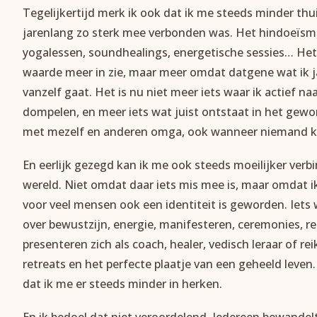
Tegelijkertijd merk ik ook dat ik me steeds minder thui
jarenlang zo sterk mee verbonden was. Het hindoeïsme,
yogalessen, soundhealings, energetische sessies… Het
waarde meer in zie, maar meer omdat datgene wat ik 
vanzelf gaat. Het is nu niet meer iets waar ik actief na
dompelen, en meer iets wat juist ontstaat in het gewone 
met mezelf en anderen omga, ook wanneer niemand ki
En eerlijk gezegd kan ik me ook steeds moeilijker verbi
wereld. Niet omdat daar iets mis mee is, maar omdat ik 
voor veel mensen ook een identiteit is geworden. Iets 
over bewustzijn, energie, manifesteren, ceremonies, r
presenteren zich als coach, healer, vedisch leraar of re
retreats en het perfecte plaatje van een geheeld leven.
dat ik me er steeds minder in herken.