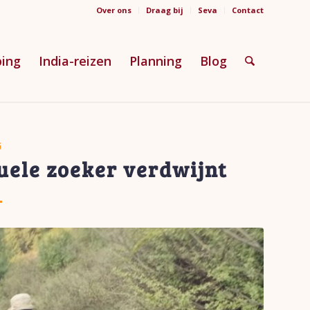
Over ons
Draag bij
Seva
Contact
ping
India-reizen
Planning
Blog
G
uele zoeker verdwijnt