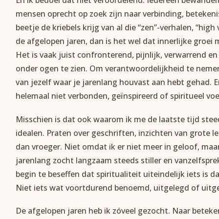
En ik bedoel dat niet veroordelend. Iedereen bewandelt u
mensen oprecht op zoek zijn naar verbinding, betekenis
beetje de kriebels krijg van al die “zen”-verhalen, “high 
de afgelopen jaren, dan is het wel dat innerlijke groei
Het is vaak juist confronterend, pijnlijk, verwarrend e
onder ogen te zien. Om verantwoordelijkheid te nemen
van jezelf waar je jarenlang houvast aan hebt gehad. E
helemaal niet verbonden, geïnspireerd of spiritueel voe
Misschien is dat ook waarom ik me de laatste tijd stee
idealen. Praten over geschriften, inzichten van grote
dan vroeger. Niet omdat ik er niet meer in geloof, maa
jarenlang zocht langzaam steeds stiller en vanzelfsp
begin te beseffen dat spiritualiteit uiteindelijk iets is
Niet iets wat voortdurend benoemd, uitgelegd of uitg
De afgelopen jaren heb ik zóveel gezocht. Naar beteken