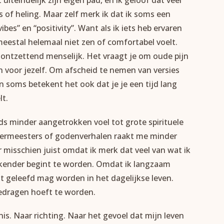
iteindelijk zijn eigen pad, en ik geloof dat veel
 of heling. Maar zelf merk ik dat ik soms een
vibes” en “positivity”. Want als ik iets heb ervaren
 meestal helemaal niet zen of comfortabel voelt.
n ontzettend menselijk. Het vraagt je om oude pijn
 voor jezelf. Om afscheid te nemen van versies
n soms betekent het ook dat je je een tijd lang
lt.
ds minder aangetrokken voel tot grote spirituele
 leermeesters of godenverhalen raakt me minder
r misschien juist omdat ik merk dat veel van wat ik
rekender begint te worden. Omdat ik langzaam
 dat geleefd mag worden in het dagelijkse leven.
edragen hoeft te worden.
is. Naar richting. Naar het gevoel dat mijn leven